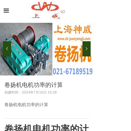
끀
넳
넲
卷扬机电机功率的计算
创建时间：
2024年7月16日
10:28
卷扬机电机功率的计算
卷扬机电机功率的计