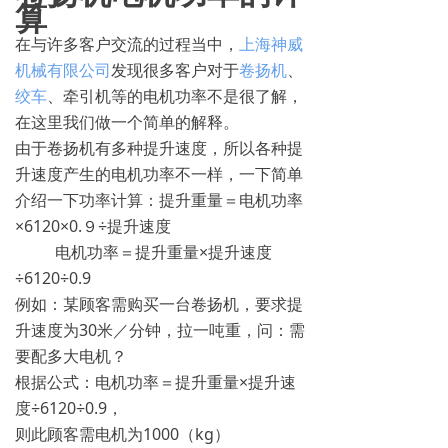
算
在与许多客户交流的过程当中，
上海神威
机械有限公司
发现很多客户对于
卷扬机
、
绞车
、牵引机等的电机功率不是很了解，
在这里我们做一个简单的解释。
由于卷扬机有多种提升速度，所以各种提
升速度产生的电机功率不一样，一下简单
介绍一下功率计算：提升重量＝电机功率
×6120×0.９÷提升速度
电机功率＝提升重量×提升速度
÷6120÷0.9
例如：某顾客需购买一台卷扬机，要求提
升速度为30米／分钟，拉一吨重，问：需
要配多大电机？
根据公式：电机功率＝提升重量×提升速
度÷6120÷0.9，
则此顾客需电机为1000（kg）