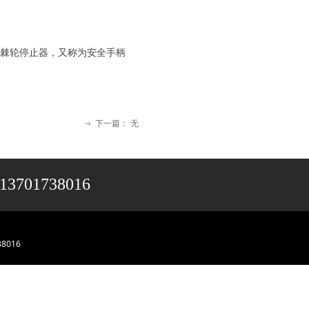
上的摩擦棘轮停止器，又称为安全手柄
下一篇：
无
ꁹ
13701738016
8016