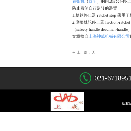
卷扬机
（
绞车
）的组成部分-停止器 
防止卷筒自行逆转的装置
1.棘轮停止器 ratchet stop
2.摩擦棘轮停止器 friction
（safeety handle deadman-handle
文章摘自
上海神威机械有限公司
上一篇：
无
ꂃ
021-671895
版权所