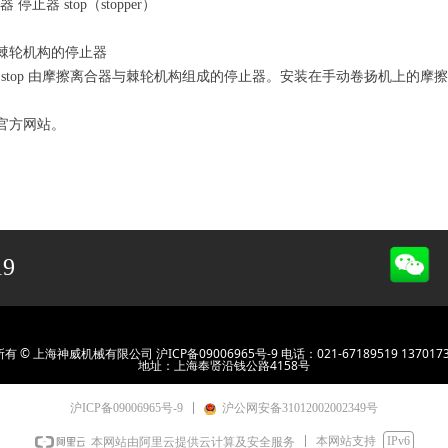
停止器 stop（stopper）
 采用了棘轮机构的停止器
-ratchet stop 由摩擦离合器与棘轮机构组成的停止器。安装在手动卷扬机
）
官方网站。
19
有 © 上海神威机械有限公司 沪ICP备09006965号-9 电话：021-67189519 1370173
地址：上海奉贤沿钱公路4158号
沪ICP备09006965号-9
沪公网安备31012002002349号
本网站支持
IPv6
本网站由阿里云提供云计算及安全服务