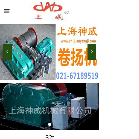
끀
넳
넲
32t