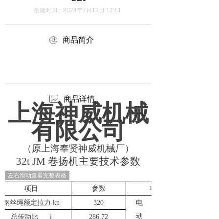
创建时间：
2024年7月13日
12:51
ꁵ
商品简介
ꂈ
商品详情
上海神威机械
有限公司
（原上海奉贤神威机械厂）
32t
JM
卷扬机主要技术参数
左右滑动查看完整表格
项目
参数
项目
钢丝绳额定拉
力
kn
320
电
动
总传动
比
i
286.72