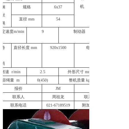
机
钢
规格
6x
37
丝
直
径
mm
54
绳
额定速
度
m/min
9
制动器
卷
直径长
度
mm
920
x15
00
电磁铁
筒
转
速
r/min
2.
5
外形尺
寸
mm
容绳
量
m
0
(
45
0
)
整机质量
kg
报价
JM
联系人
周祖龙
联系电话
联系电话
021
-
67189519
附加说明：