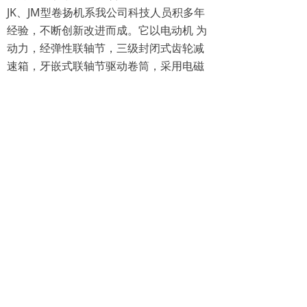
JK、JM型卷扬机系我公司科技人员积多年
经验，不断创新改进而成。它以电动机 为
动力，经弹性联轴节，三级封闭式齿轮减
速箱，牙嵌式联轴节驱动卷筒，采用电磁
制 动。该产品通用性高、结构紧凑、体积
小、重量轻、起重大、使用转移方便，被
广泛应 用于建筑、水利工程、林业、矿
山、码头等的物料升降或平拖，还可作现
代化电控自动 作业线的配套设备。
上海神威机械有限公司 沪ICP备09006965号-9
电话：021-67189519 13701738016
地址：上海奉贤沿钱公路4158号
沪ICP备09006965号-9
沪公网安备31012002002349号