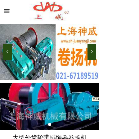
끀
넳
넲
大型外齿轮带排绳器卷扬机